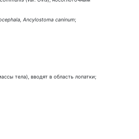
enocephala, Ancylostoma caninum
;
массы тела), вводят в область лопатки;