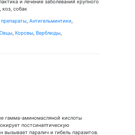
актика и лечение заболеваний крупного
, коз, собак
 препараты
,
Антигельминтики
,
Овцы
,
Коровы
,
Верблюды
,
ие гамма-аминомасляной кислоты
локирует постсинаптическую
 вызывает паралич и гибель паразитов.