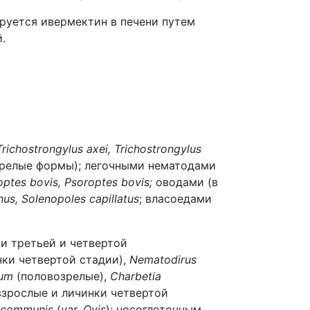
руется ивермектин в печени путем
.
 Trichostrongylus axei, Trichostrongylus
зрелые формы); легочными нематодами
optes bovis, Psoroptes bovis;
оводами (в
nus, Solenopoles capillatus
; власоедами
и третьей и четвертой
ки четвертой стадии),
Nematodirus
sum
(половозрелые),
Charbetia
зрослые и личинки четвертой
 communis
(
var. Ovis
); носоглоточным