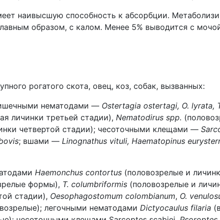
меет наивысшую способность к абсорбции. Метаболизи
главным образом, с калом. Менее 5% выводится с мочой
пного рогатого скота, овец, коз, собак, вызванных:
кишечными нематодами —
Ostertagia ostertagi, O. lyrata,
ая личинки третьей стадии),
Nematodirus spp.
(полово
инки четвертой стадии); чесоточными клещами —
Sarc
bovis
; вшами —
Linognathus vituli, Haematopinus euryster
матодами
Haemonchus contortus
(половозрелые и личинк
зрелые формы),
T. columbriformis
(половозрелые и личин
той стадии),
Oesophagostomum colombianum
,
O. venulo
возрелые); легочными нематодами
Dictyocaulus filaria
(в
ые); чесоточными клещами Sarcoptes scabiei,
Psoroptes