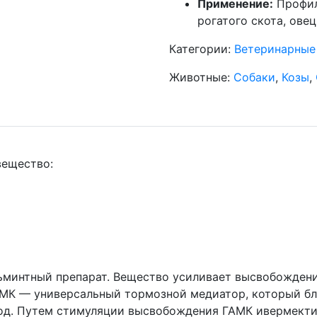
Применение:
Профил
рогатого скота, овец
Категории:
Ветеринарные
Животные:
Собаки
,
Козы
,
вещество:
ьминтный препарат. Вещество усиливает высвобожден
ГАМК — универсальный тормозной медиатор, который б
од. Путем стимуляции высвобождения ГАМК ивермектин