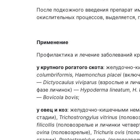
После подкожного введения препарат и
окислительных процессов, выделяется, 
Применение
Профилактика и лечение заболеваний кру
у крупного рогатого скота
: желудочно-
columbriformis, Haemonchus placei
(включ
—
Dictyocaulus viviparus
(взрослые и лич
фазе личинок) —
Hypoderma lineatum, H. 
—
Bovicola bovis
;
у овец и коз
: желудочно-кишечными не
стадии),
Trichostrongylus vitrinus
(полово
filicollis
(половозрелые и личинки четвер
ovina
(половозрелые),
Trichuris ovis
(поло
стадии),
Protostronlylus spp
. (половозрел