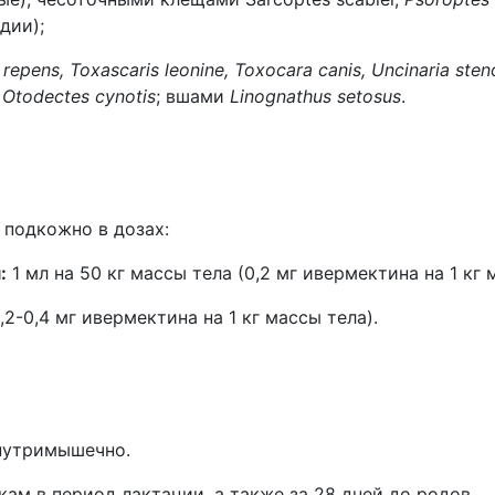
дии);
 repens, Toxascaris leonine, Toxocara canis, Uncinaria st
 Otodectes cynotis
; вшами
Linognathus setosus
.
 подкожно в дозах:
:
1 мл на 50 кг массы тела (0,2 мг ивермектина на 1 кг 
0,2-0,4 мг ивермектина на 1 кг массы тела).
внутримышечно.
ам в период лактации, а также за 28 дней до родов.