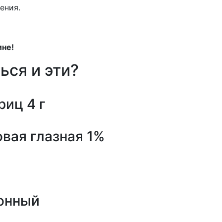
ения.
ине!
ься и эти?
иц 4 г
вая глазная 1%
онный