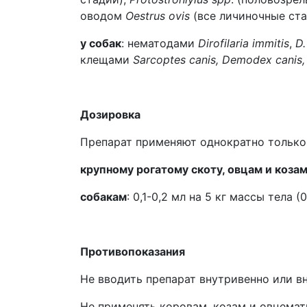
оводом
Oestrus ovis
(все личиночные ста
у собак
: нематодами
Dirofilaria immitis
,
D.
клещами
Sarcoptes canis, Demodex canis,
Дозировка
Препарат применяют однократно только
крупному рогатому скоту, овцам и козам
собакам
: 0,1-0,2 мл на 5 кг массы тела (
Противопоказания
Не вводить препарат внутривенно или 
Не применять коровам, козам и овцематк