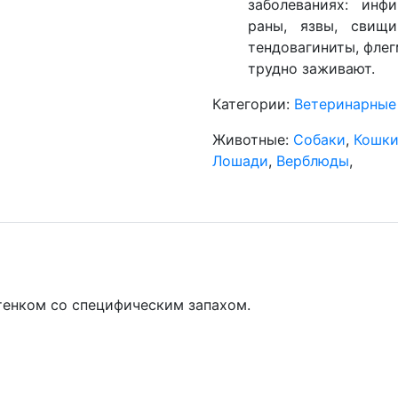
заболеваниях: инф
раны, язвы, свищи
тендовагиниты, флег
трудно заживают.
Категории:
Ветеринарные
Животные:
Собаки
,
Кошк
Лошади
,
Верблюды
,
тенком со специфическим запахом.