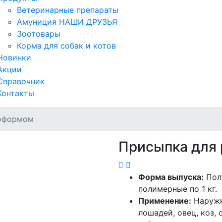
Ветеринарные препараты
Амуниция НАШИ ДРУЗЬЯ
Зоотовары
Корма для собак и котов
Новинки
Акции
Справочник
Контакты
доформом
Присыпка для 
Форма выпуска:
Поли
полимерные по 1 кг.
Применение:
Наружно
лошадей, овец, коз,