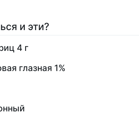
ься и эти?
иц 4 г
вая глазная 1%
онный