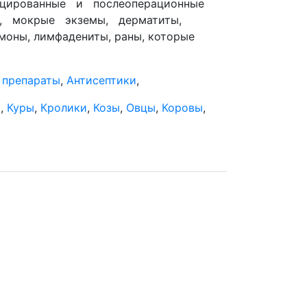
ицированные и послеоперационные
, мокрые экземы, дерматиты,
моны, лимфадениты, раны, которые
 препараты
,
Антисептики
,
и
,
Куры
,
Кролики
,
Козы
,
Овцы
,
Коровы
,