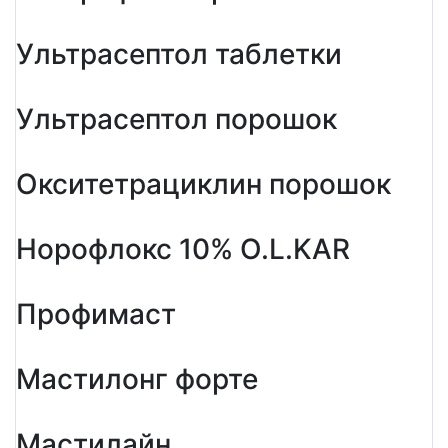
Ультрасептол таблетки
Ультрасептол порошок
Окситетрациклин порошок
Норофлокс 10% O.L.KAR
Профимаст
Мастилонг форте
Мастилайн