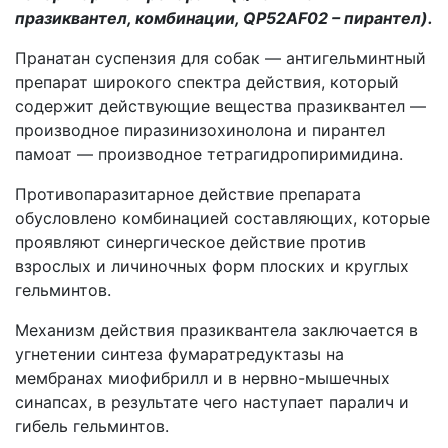
празиквантел, комбинации, QP52AF02 – пирантел).
Пранатан суспензия для собак — антигельминтный
препарат широкого спектра действия, который
содержит действующие вещества празиквантел —
производное пиразинизохинолона и пирантел
памоат — производное тетрагидропиримидина.
Противопаразитарное действие препарата
обусловлено комбинацией составляющих, которые
проявляют синергическое действие против
взрослых и личиночных форм плоских и круглых
гельминтов.
Механизм действия празиквантела заключается в
угнетении синтеза фумаратредуктазы на
мембранах миофибрилл и в нервно-мышечных
синапсах, в результате чего наступает паралич и
гибель гельминтов.