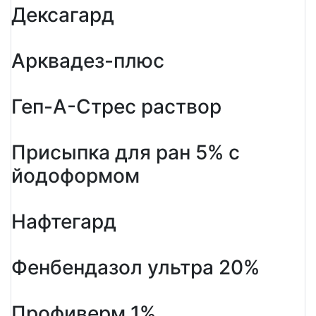
Дексагард
Арквадез-плюс
Геп-А-Стрес раствор
Присыпка для ран 5% с
йодоформом
Нафтегард
Фенбендазол ультра 20%
Профиверм 1%