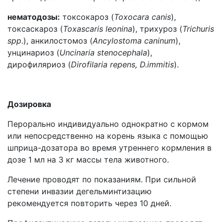
нематодозы:
токсокароз (
Toxocara canis
),
токсаскароз (
Toxascaris leoninа
), трихуроз (
Trichuris
spp
.), анкилостомоз (
Ancylostoma caninum
),
унцинариоз (
Uncinaria stenocephala
),
дирофиляриоз (
Dirofilaria
repens
,
D
.
immitis
).
Дозировка
Перорально индивидуально однократно с кормом
или непосредственно на корень языка с помощью
шприца-дозатора во время утреннего кормления в
дозе 1 мл на 3 кг массы тела животного.
Лечение проводят по показаниям. При сильной
степени инвазии дегельминтизацию
рекомендуется повторить через 10 дней.