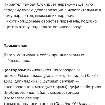
Пирантел памоат блокирует нервно-мышечную
передачу путем деполяризации в чувствительных к
нему паразитов, вызывая их паралич.
Никотиноподобные свойства пирантела, подобно
ацетилхолину, подавляют холинестеразу.
Применение
Дегельминтизация собак при инвазионных
заболеваниях:
цестодозы:
эхинококкоз (половозрелые
формы
Echinococcus granulosus
), тениидоз (
Taenia
spp.
), дипилидиоз (
Dipylidium caninum
—
половозрелые и молодые формы), дифиллоботриоз
(
Diphyllobothrium latum
), мезоцестоидоз
(
Mesocestoides spp
.)
трематодозы: описторхоз (
Opisthorchis felineus
);