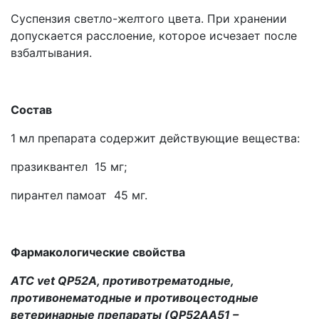
Суспензия светло-желтого цвета. При хранении
допускается расслоение, которое исчезает после
взбалтывания.
Состав
1 мл препарата содержит действующие вещества:
празиквантел 15 мг;
пирантел памоат 45 мг.
Фармакологические свойства
АТС
vet
QP52A, противотрематодные,
противонематодные и противоцестодные
ветеринарные препараты (
QP
52
AA
51 –