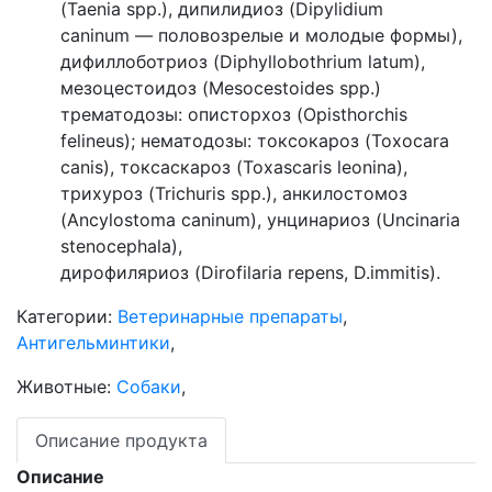
(Taenia spp.), дипилидиоз (Dipylidium
caninum — половозрелые и молодые формы),
дифиллоботриоз (Diphyllobothrium latum),
мезоцестоидоз (Mesocestoides spp.)
трематодозы: описторхоз (Opisthorchis
felineus); нематодозы: токсокароз (Toxocara
canis), токсаскароз (Toxascaris leoninа),
трихуроз (Trichuris spp.), анкилостомоз
(Ancylostoma caninum), унцинариоз (Uncinaria
stenocephala),
дирофиляриоз (Dirofilaria repens, D.immitis).
Категории:
Ветеринарные препараты
,
Антигельминтики
,
Животные:
Собаки
,
Описание продукта
Описание