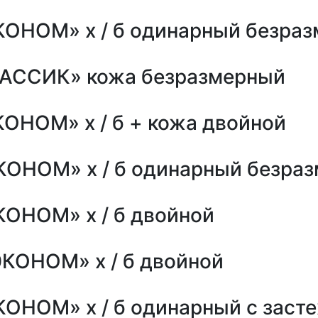
КОНОМ» х / б одинарный безра
ЛАССИК» кожа безразмерный
ОНОМ» х / б + кожа двойной
КОНОМ» х / б одинарный безра
КОНОМ» х / б двойной
ЭКОНОМ» х / б двойной
КОНОМ» х / б одинарный с заст