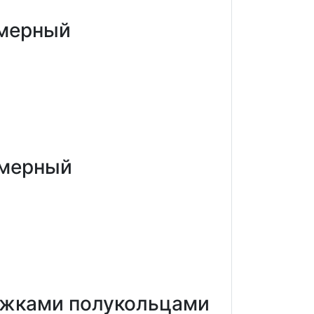
змерный
змерный
ежками полукольцами