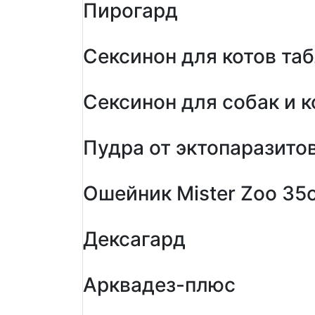
Пирогард
Сексинон для котов та
Сексинон для собак и 
Пудра от эктопаразито
Ошейник Mister Zoo 35
Дексагард
Арквадез-плюс