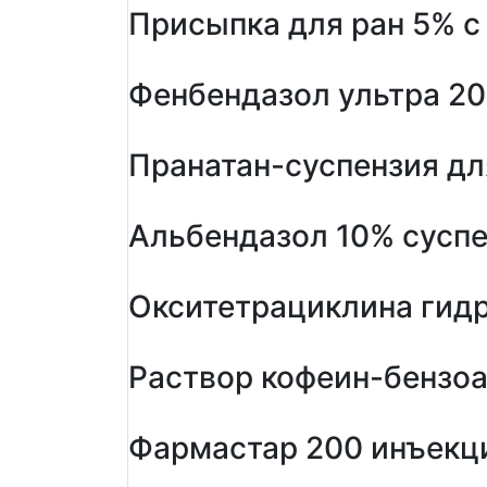
Присыпка для ран 5% 
Фенбендазол ультра 2
Пранатан-суспензия дл
Альбендазол 10% сусп
Окситетрациклина гидр
Раствор кофеин-бензоа
Фармастар 200 инъекц