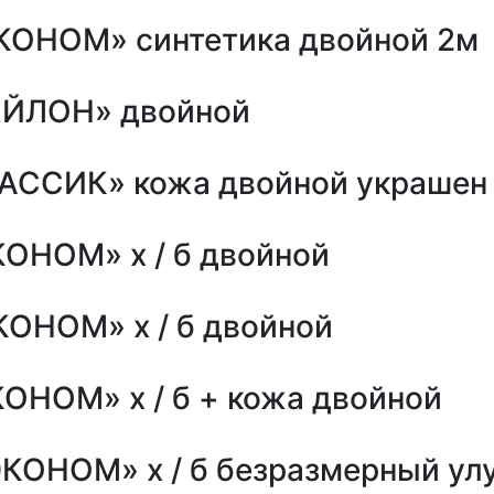
КОНОМ» синтетика двойной 2м
ЕЙЛОН» двойной
АССИК» кожа двойной украшен
КОНОМ» х / б двойной
КОНОМ» х / б двойной
ОНОМ» х / б + кожа двойной
ЭКОНОМ» х / б безразмерный у