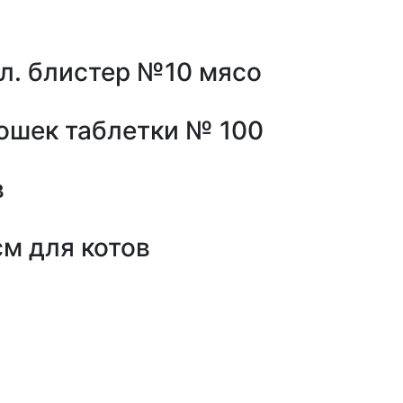
бл. блистер №10 мясо
кошек таблетки № 100
в
см для котов