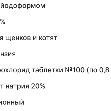
с йодоформом
0%
я щенков и котят
ензия
охлорид таблетки №100 (по 0,8 
т натрия 20%
ионный