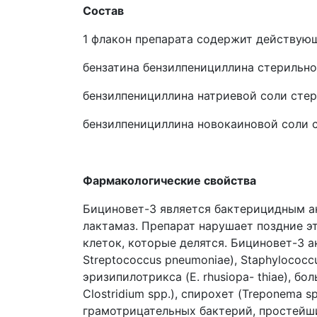
Состав
1 флакон препарата содержит действую
бензатина бензилпенициллина стерильног
бензилпенициллина натриевой соли стер
бензилпенициллина новокаиновой соли с
Фармакологические свойства
Бициновет-3 является бактерицидным ан
лактамаз. Препарат нарушает поздние э
клеток, которые делятся. Бициновет-3 а
Streptococcus pneumoniae), Staphylococc
эризипилотрикса (E. rhusiopa- thiаe), б
Clostridium spp.), спирохет (Treponema sp
грамотрицательных бактерий, простейши