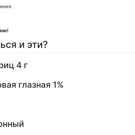
ения.
ине!
ься и эти?
иц 4 г
вая глазная 1%
онный