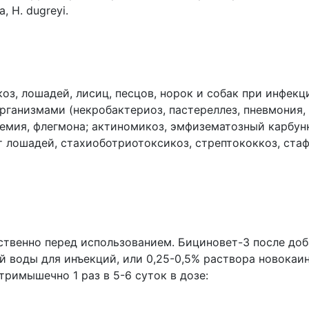
a, H. dugreyi.
 коз, лошадей, лисиц, песцов, норок и собак при инфек
анизмами (некробактериоз, пастереллез, пневмония, м
емия, флегмона; актиномикоз, эмфизематозный карбун
ыт лошадей, стахиоботриотоксикоз, стрептококкоз, ст
ственно перед использованием. Бициновет-3 после доб
й воды для инъекций, или 0,25-0,5% раствора новока
римышечно 1 раз в 5-6 суток в дозе: