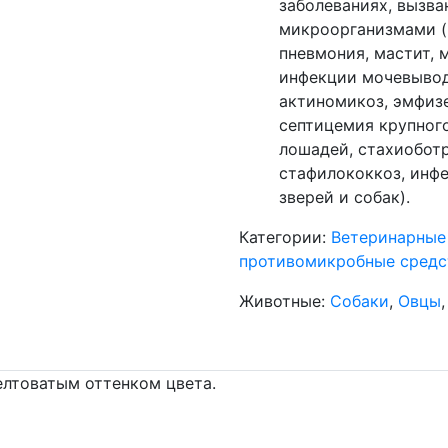
заболеваниях, вызв
микроорганизмами (
пневмония, мастит, м
инфекции мочевывод
актиномикоз, эмфиз
септицемия крупного
лошадей, стахиоботр
стафилококкоз, инфе
зверей и собак).
Категории:
Ветеринарные
противомикробные средс
Животные:
Собаки
,
Овцы
елтоватым оттенком цвета.