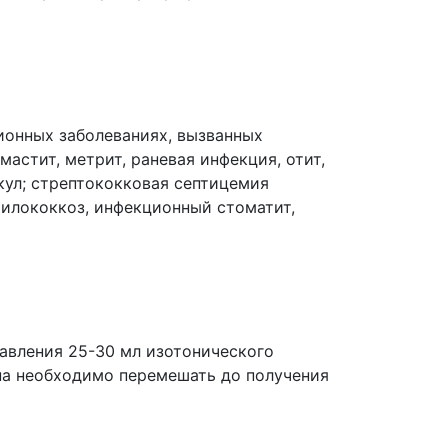
ционных заболеваниях, вызванных
астит, метрит, раневая инфекция, отит,
кул; стрептококковая септицемия
афилококкоз, инфекционный стоматит,
авления 25-30 мл изотонического
ина необходимо перемешать до получения