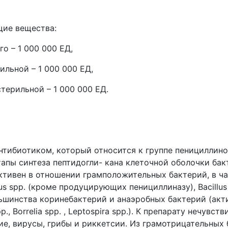
щие вещества:
о – 1 000 000 ЕД,
ильной – 1 000 000 ЕД,
терильной – 1 000 000 ЕД.
тибиотиком, который относится к группе пенициллино
тапы синтеза пептидогли- кана клеточной оболочки бак
ктивен в отношении грамположительных бактерий, в част
us spp. (кроме продуцирующих пенициллиназу), Bacillus 
ольшинства коринебактерий и анаэробных бактерий (акт
p., Borrelia spp. , Leptospira spp.). К препарату нечув
е, вирусы, грибы и риккетсии. Из грамотрицательных 