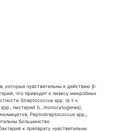
в, которые чувствительны к действию β-
терий, что приводит к лизису микробных
ности Streptococcus spp. (в т.ч.
spp., листерий (L. monocytogenes),
иномицетов, Peptostreptococcus spp.,
ствительны большинство
бактерий к препарату чувствительны