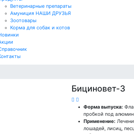
Ветеринарные препараты
Амуниция НАШИ ДРУЗЬЯ
Зоотовары
Корма для собак и котов
Новинки
Акции
Справочник
Контакты
Бициновет-3
Форма выпуска:
Флак
пробкой под алюмини
Применение:
Лечение
лошадей, лисиц, пес