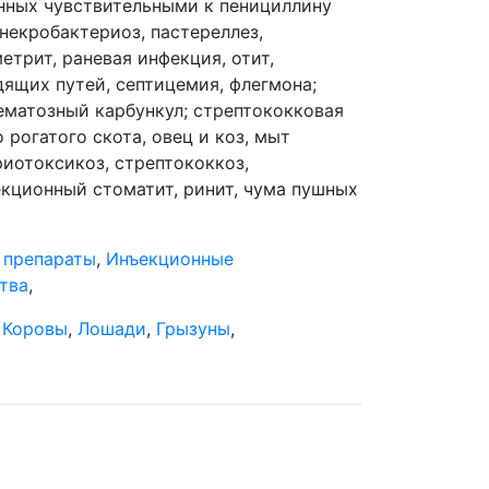
анных чувствительными к пенициллину
некробактериоз, пастереллез,
етрит, раневая инфекция, отит,
ящих путей, септицемия, флегмона;
ематозный карбункул; стрептококковая
 рогатого скота, овец и коз, мыт
иотоксикоз, стрептококкоз,
кционный стоматит, ринит, чума пушных
 препараты
,
Инъекционные
тва
,
,
Коровы
,
Лошади
,
Грызуны
,